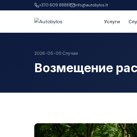
+370 609 88881
info@autobylos.lt
Услуги
Сл
2026-05-05
·
Случаи
Возмещение рас