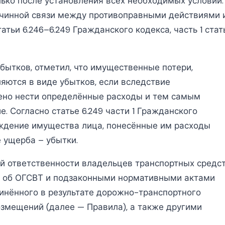
ько после установления всех необходимых условий:
ичинной связи между противоправными действиями 
тьи 6.246–6.249 Гражданского кодекса, часть 1 стат
убытков, отметил, что имущественные потери,
ются в виде убытков, если вследствие
ено нести определённые расходы и тем самым
. Согласно статье 6.249 части 1 Гражданского
еждение имущества лица, понесённые им расходы
 ущерба – убытки.
й ответственности владельцев транспортных средс
м об ОГСВТ и подзаконными нормативными актами
инённого в результате дорожно-транспортного
озмещений (далее — Правила), а также другими