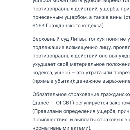
ущерба может быть удовлетворено тол
противоправных действий, ущерба, пр
понесенным ущербом, а также вины (ста
6.263 Гражданского кодекса).
Верховный суд Литвы, толкуя понятие 
подлежащие возмещению лицу, проявля
противоправных действий оно вынужд
ухудшает своё материальное положение
кодекса, ущерб – это утрата или повр
(прямые убытки); денежное выражение
Обязательное страхование гражданско
(далее — ОГСВТ) регулируется законо
(Правилами определения ущерба, прич
происшествия, и выплаты страховых в
нормативными актами).