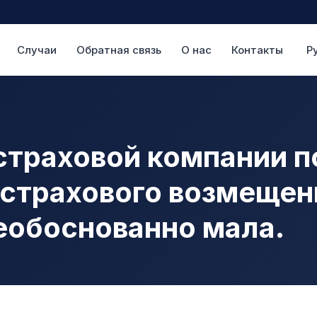
Случаи
Обратная связь
О нас
Контакты
Р
страховой компании п
страхового возмещени
еобоснованно мала.