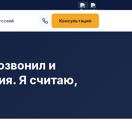
усский
Консультация
озвонил и
я. Я считаю,