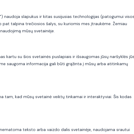
ė") naudoja slapukus ir kitas susijusias technologijas (patogumui viso
p pat talpina trečiosios šalys, su kuriomis mes įtraukėme. Žemiau
naudojimą mūsų svetainėje.
as kartu su šios svetainės puslapiais ir išsaugomas jūsų naršyklės jū
ame saugoma informacija gali būti grąžinta į mūsų arba atitinkamų
 tam, kad mūsų svetainė veiktų tinkamai ir interaktyviai. Šis kodas
a, nematoma teksto arba vaizdo dalis svetainėje, naudojama srautui