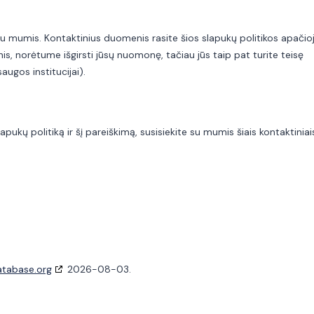
u mumis. Kontaktinius duomenis rasite šios slapukų politikos apačioj
is, norėtume išgirsti jūsų nuomonę, tačiau jūs taip pat turite teisę
augos institucijai).
pukų politiką ir šį pareiškimą, susisiekite su mumis šiais kontaktiniai
atabase.org
2026-08-03.