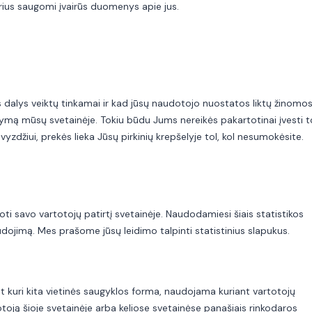
urius saugomi įvairūs duomenys apie jus.
ės dalys veiktų tinkamai ir kad jūsų naudotojo nuostatos liktų žinomos
ymą mūsų svetainėje. Tokiu būdu Jums nereikės pakartotinai įvesti t
yzdžiui, prekės lieka Jūsų pirkinių krepšelyje tol, kol nesumokėsite.
i savo vartotojų patirtį svetainėje. Naudodamiesi šiais statistikos
ojimą. Mes prašome jūsų leidimo talpinti statistinius slapukus.
t kuri kita vietinės saugyklos forma, naudojama kuriant vartotojų
toją šioje svetainėje arba keliose svetainėse panašiais rinkodaros