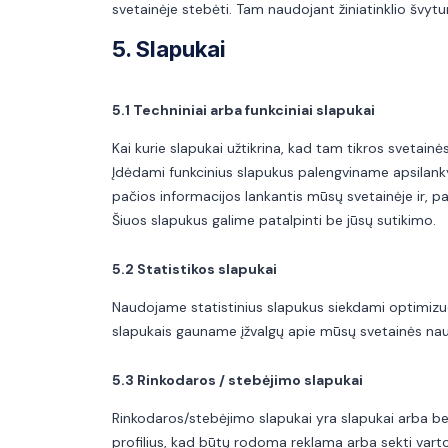
svetainėje stebėti. Tam naudojant žiniatinklio švyt
5. Slapukai
5.1 Techniniai arba funkciniai slapukai
Kai kurie slapukai užtikrina, kad tam tikros svetain
Įdėdami funkcinius slapukus palengviname apsilank
pačios informacijos lankantis mūsų svetainėje ir, pav
Šiuos slapukus galime patalpinti be jūsų sutikimo.
5.2 Statistikos slapukai
Naudojame statistinius slapukus siekdami optimizuot
slapukais gauname įžvalgų apie mūsų svetainės naud
5.3 Rinkodaros / stebėjimo slapukai
Rinkodaros/stebėjimo slapukai yra slapukai arba be
profilius, kad būtų rodoma reklama arba sekti varto