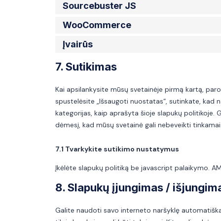
Sourcebuster JS
WooCommerce
Įvairūs
7. Sutikimas
Kai apsilankysite mūsų svetainėje pirmą kartą, parod
spustelėsite „Išsaugoti nuostatas“, sutinkate, kad 
kategorijas, kaip aprašyta šioje slapukų politikoje. 
dėmesį, kad mūsų svetainė gali nebeveikti tinkamai
7.1 Tvarkykite sutikimo nustatymus
Įkėlėte slapukų politiką be javascript palaikymo. 
8. Slapukų įjungimas / išjungima
Galite naudoti savo interneto naršyklę automatiškai