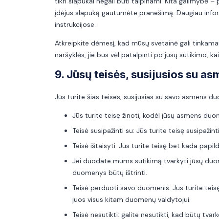
tikri slapukai negali būti talpinami. Kita galimybė 
įdėjus slapuką gautumėte pranešimą. Daugiau informa
instrukcijose.
Atkreipkite dėmesį, kad mūsų svetainė gali tinkamai nev
naršyklės, jie bus vėl patalpinti po jūsų sutikimo, k
9. Jūsų teisės, susijusios su 
Jūs turite šias teises, susijusias su savo asmens d
Jūs turite teisę žinoti, kodėl jūsų asmens duome
Teisė susipažinti su: Jūs turite teisę susipa
Teisė ištaisyti: Jūs turite teisę bet kada papi
Jei duodate mums sutikimą tvarkyti jūsų duomen
duomenys būtų ištrinti.
Teisė perduoti savo duomenis: Jūs turite tei
juos visus kitam duomenų valdytojui.
Teisė nesutikti: galite nesutikti, kad būtų tv