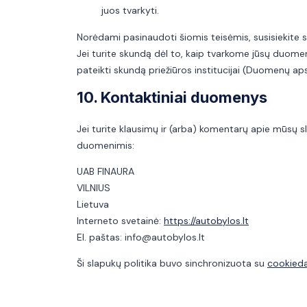
juos tvarkyti.
Norėdami pasinaudoti šiomis teisėmis, susisiekite s
Jei turite skundą dėl to, kaip tvarkome jūsų duomen
pateikti skundą priežiūros institucijai (Duomenų aps
10. Kontaktiniai duomenys
Jei turite klausimų ir (arba) komentarų apie mūsų sla
duomenimis:
UAB FINAURA
VILNIUS
Lietuva
Interneto svetainė:
https://autobylos.lt
El. paštas:
info@
autobylos.lt
Ši slapukų politika buvo sinchronizuota su
cookied