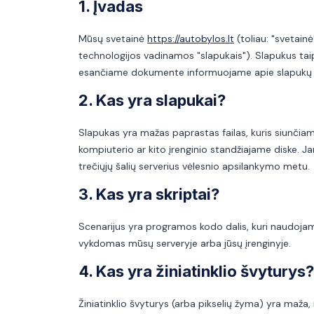
1. Įvadas
Mūsų svetainė
https://autobylos.lt
(toliau: "svetain
technologijos vadinamos "slapukais"). Slapukus tai
esančiame dokumente informuojame apie slapukų 
2. Kas yra slapukai?
Slapukas yra mažas paprastas failas, kuris siunčiam
kompiuterio ar kito įrenginio standžiajame diske. J
trečiųjų šalių serverius vėlesnio apsilankymo metu.
3. Kas yra skriptai?
Scenarijus yra programos kodo dalis, kuri naudojama
vykdomas mūsų serveryje arba jūsų įrenginyje.
4. Kas yra žiniatinklio švyturys?
Žiniatinklio švyturys (arba pikselių žyma) yra maž