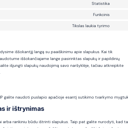
to
Statistika
compli
Consen
service
to
Funkcinis
wpml
Consen
service
to
Tikslas laukia tyrimo
source
Consen
service
js
to
wooco
service
Įvairūs
ysime iššokantįjį langą su paaiškinimu apie slapukus. Kai tik
naudotume iššokančiajame lange pasirinktas slapukų ir papildinių
Galite išjungti slapukų naudojimą savo naršyklėje, tačiau atkreipkite
.
AMP galite naudoti puslapio apačioje esantį sutikimo tvarkymo mygtuk
s ir ištrynimas
 arba rankiniu būdu ištrinti slapukus. Taip pat galite nurodyti, kad 