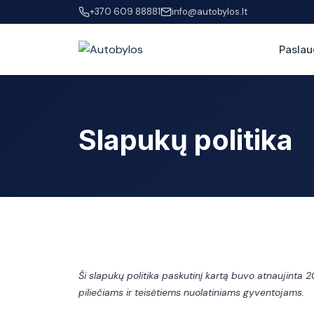
+370 609 88881
info@autobylos.lt
Paslau
Slapukų politika
Ši slapukų politika paskutinį kartą buvo atnaujint
piliečiams ir teisėtiems nuolatiniams gyventojams.