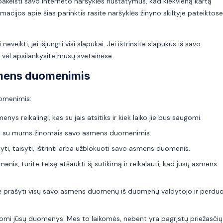
– pakeisti savo interneto naršyklės nustatymus, kad kiekvieną kartą
cijos apie šias parinktis rasite naršyklės žinyno skiltyje pateiktose
eikti, jei išjungti visi slapukai. Jei ištrinsite slapukus iš savo
ai vėl apsilankysite mūsų svetainėse.
asmens duomenimis
uomenimis:
nys reikalingi, kas su jais atsitiks ir kiek laiko jie bus saugomi.
žinti su mums žinomais savo asmens duomenimis.
ldyti, taisyti, ištrinti arba užblokuoti savo asmens duomenis.
is, turite teisę atšaukti šį sutikimą ir reikalauti, kad jūsų asmens
sę prašyti visų savo asmens duomenų iš duomenų valdytojo ir perduo
arkomi jūsų duomenys. Mes to laikomės, nebent yra pagrįstų priežasčių