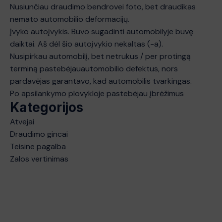
Nusiunčiau draudimo bendrovei foto, bet draudikas
nemato automobilio deformacijų.
Įvyko autoįvykis. Buvo sugadinti automobilyje buvę
daiktai. Aš dėl šio autoįvykio nekaltas (-a).
Nusipirkau automobilį, bet netrukus / per protingą
terminą pastebėjauautomobilio defektus, nors
pardavėjas garantavo, kad automobilis tvarkingas.
Po apsilankymo plovykloje pastebėjau įbrėžimus
Kategorijos
Atvejai
Draudimo gincai
Teisine pagalba
Zalos vertinimas