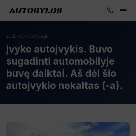
2026-05-05
·
Atvejai
Įvyko autoįvykis. Buvo
sugadinti automobilyje
buvę daiktai. Aš dėl šio
autoįvykio nekaltas (-a).