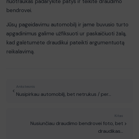
nuotraukas padarykite patys ir teikite draudimo
bendrovei.
Jūsų pageidavimu automobilį ir jame buvusio turto
apgadinimus galime užfiksuoti ur paskaičiuoti žalą,
kad galėtumėte draudikui pateikti argumentuotą
reikalavimą.
Ankstesnis
Nusipirkau automobilį, bet netrukus / per…
Kitas
Nusiunčiau draudimo bendrovei foto, bet
draudikas…