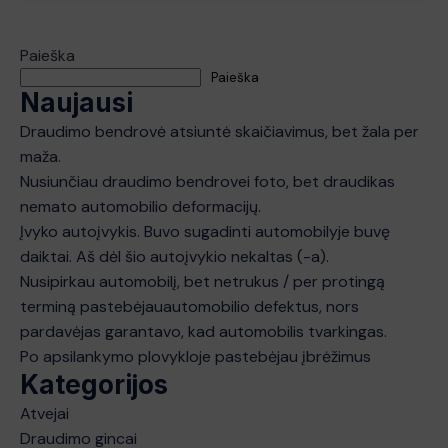
Paieška
Paieška
Naujausi
Draudimo bendrovė atsiuntė skaičiavimus, bet žala per
maža.
Nusiunčiau draudimo bendrovei foto, bet draudikas
nemato automobilio deformacijų.
Įvyko autoįvykis. Buvo sugadinti automobilyje buvę
daiktai. Aš dėl šio autoįvykio nekaltas (-a).
Nusipirkau automobilį, bet netrukus / per protingą
terminą pastebėjauautomobilio defektus, nors
pardavėjas garantavo, kad automobilis tvarkingas.
Po apsilankymo plovykloje pastebėjau įbrėžimus
Kategorijos
Atvejai
Draudimo gincai