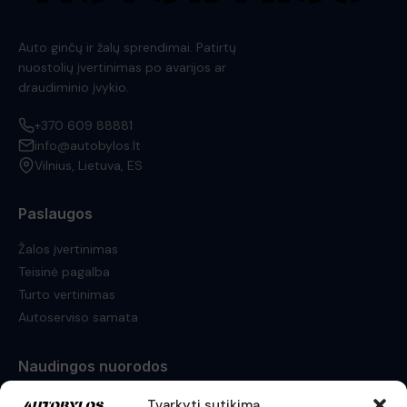
Auto ginčų ir žalų sprendimai. Patirtų
nuostolių įvertinimas po avarijos ar
draudiminio įvykio.
+370 609 88881
info@autobylos.lt
Vilnius, Lietuva, ES
Paslaugos
Žalos įvertinimas
Teisinė pagalba
Turto vertinimas
Autoserviso samata
Naudingos nuorodos
Atvejai
Tvarkyti sutikimą